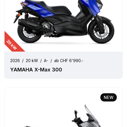
20 kW
2026
/
20 kW
/
A-
/
ab CHF 6'990.-
YAMAHA X-Max 300
NEW