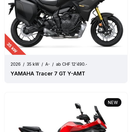
35 kW
2026
/
35 kW
/
A-
/
ab CHF 12'490.-
YAMAHA Tracer 7 GT Y-AMT
NEW