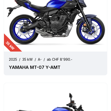
35 kW
2025
/
35 kW
/
A-
/
ab CHF 8'990.-
YAMAHA MT-07 Y-AMT