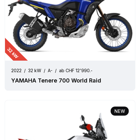
32 kW
2022
/
32 kW
/
A-
/
ab CHF 12'990.-
YAMAHA Tenere 700 World Raid
NEW