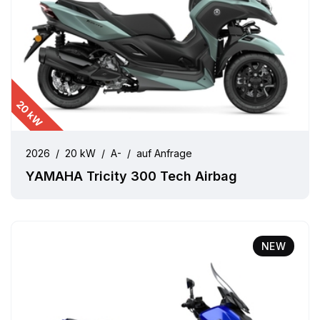
20 kW
2026
/
20 kW
/
A-
/
auf Anfrage
YAMAHA Tricity 300 Tech Airbag
NEW