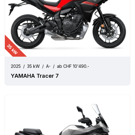
35 kW
2025
/
35 kW
/
A-
/
ab CHF 10'490.-
YAMAHA Tracer 7