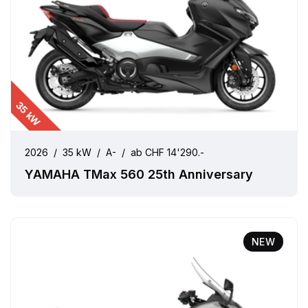
35 kW
2026
/
35 kW
/
A-
/
ab CHF 14'290.-
YAMAHA TMax 560 25th Anniversary
NEW