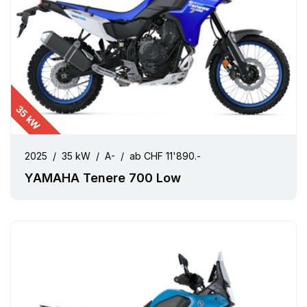
35 kW
2025
/
35 kW
/
A-
/
ab CHF 11'890.-
YAMAHA Tenere 700 Low