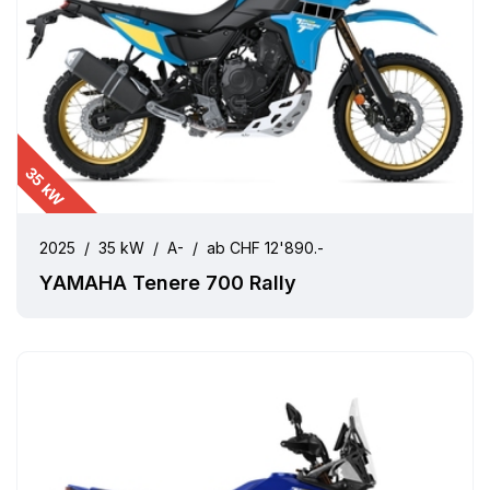
35 kW
2025
/
35 kW
/
A-
/
ab CHF 12'890.-
YAMAHA Tenere 700 Rally