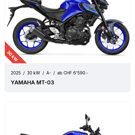
30 kW
2025
/
30 kW
/
A-
/
ab CHF 6'590.-
YAMAHA MT-03