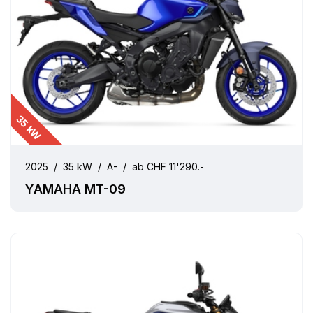
35 kW
2025
/
35 kW
/
A-
/
ab CHF 11'290.-
YAMAHA MT-09