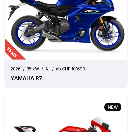
35 kW
2026
/
35 kW
/
A-
/
ab CHF 10'690.-
YAMAHA R7
NEW