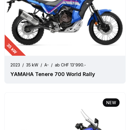
35 kW
2023
/
35 kW
/
A-
/
ab CHF 13'990.-
YAMAHA Tenere 700 World Rally
NEW