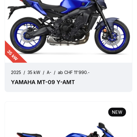
35 kW
2025
/
35 kW
/
A-
/
ab CHF 11'990.-
YAMAHA MT-09 Y-AMT
NEW