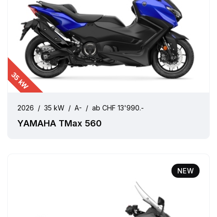
35 kW
2026
/
35 kW
/
A-
/
ab CHF 13'990.-
YAMAHA TMax 560
NEW