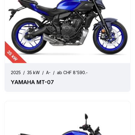
35 kW
2025
/
35 kW
/
A-
/
ab CHF 8'590.-
YAMAHA MT-07