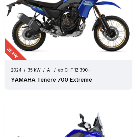
35 kW
2024
/
35 kW
/
A-
/
ab CHF 12'390.-
YAMAHA Tenere 700 Extreme