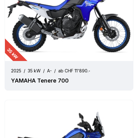
35 kW
2025
/
35 kW
/
A-
/
ab CHF 11'890.-
YAMAHA Tenere 700