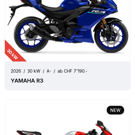
30 kW
2026
/
30 kW
/
A-
/
ab CHF 7'190.-
YAMAHA R3
NEW