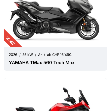
35 kW
2026
/
35 kW
/
A-
/
ab CHF 16'490.-
YAMAHA TMax 560 Tech Max