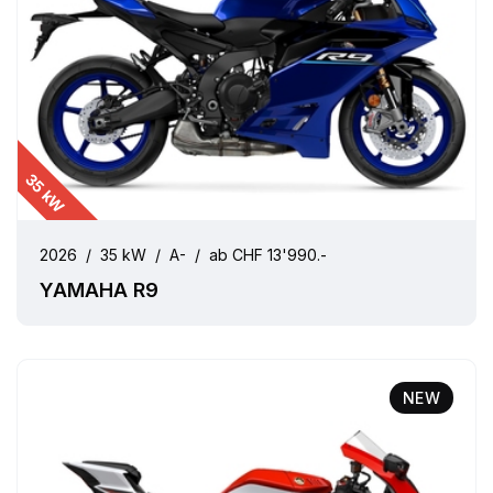
35 kW
2026
/
35 kW
/
A-
/
ab CHF 13'990.-
YAMAHA R9
NEW