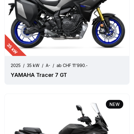
35 kW
2025
/
35 kW
/
A-
/
ab CHF 11'990.-
YAMAHA Tracer 7 GT
NEW