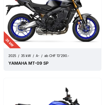
35 kW
2025
/
35 kW
/
A-
/
ab CHF 13'290.-
YAMAHA MT-09 SP