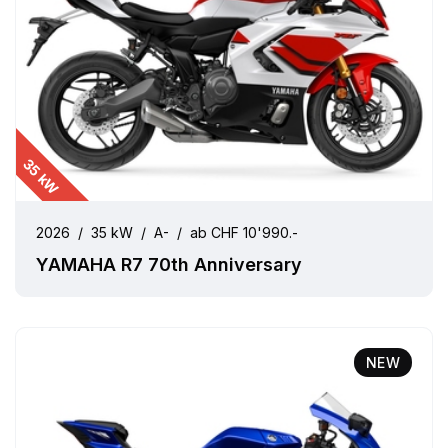
35 kW
2026
/
35 kW
/
A-
/
ab CHF 10'990.-
YAMAHA R7 70th Anniversary
NEW