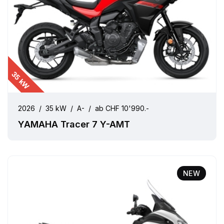
35 kW
2026
/
35 kW
/
A-
/
ab CHF 10'990.-
YAMAHA Tracer 7 Y-AMT
NEW