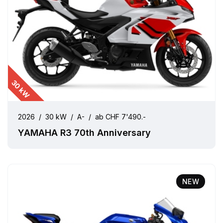
30 kW
2026
/
30 kW
/
A-
/
ab CHF 7'490.-
YAMAHA R3 70th Anniversary
NEW