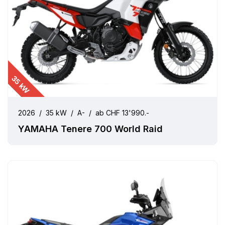
35 kW
2026
/
35 kW
/
A-
/
ab CHF 13'990.-
YAMAHA Tenere 700 World Raid